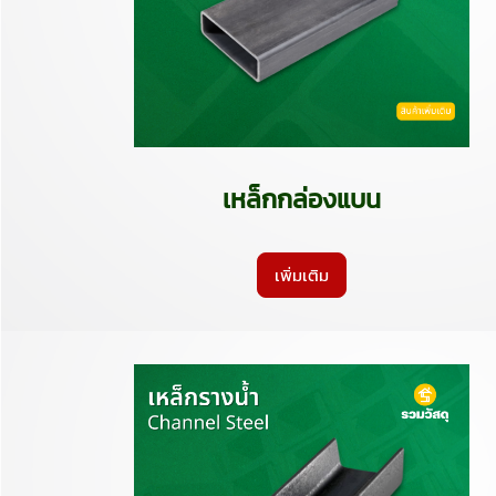
เหล็กกล่องแบน
เพิ่มเติม