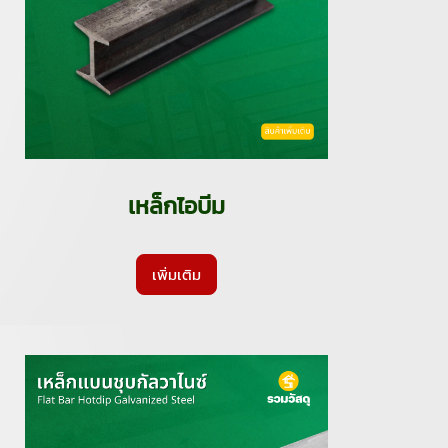
เหล็กไอบีม
เพิ่มเติม