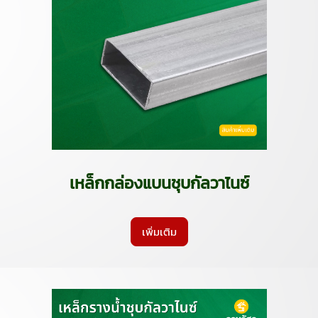
เหล็กกล่องแบนชุบกัลวาไนซ์
เพิ่มเติม