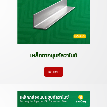
เหล็กฉากชุบกัลวาไนซ์
เพิ่มเติม