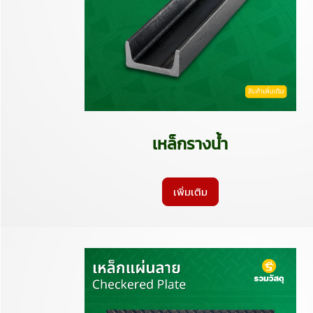
เหล็กรางน้ำ
เพิ่มเติม