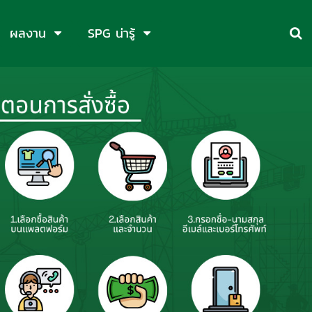
ผลงาน
SPG น่ารู้