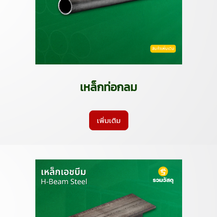
เหล็กท่อกลม
เพิ่มเติม