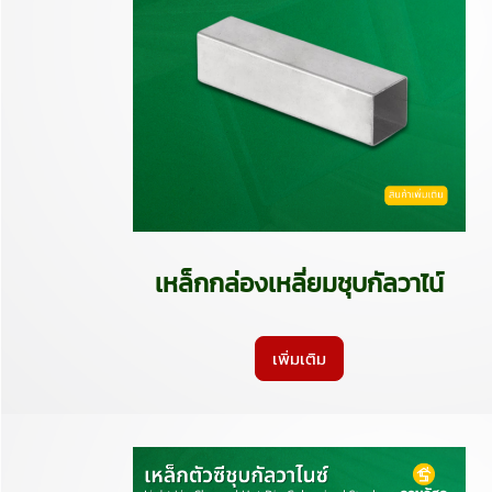
เหล็กกล่องเหลี่ยมชุบกัลวาไน์
เพิ่มเติม