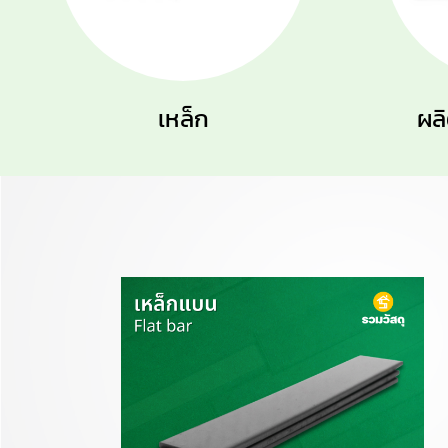
เหล็ก
ผล