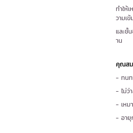
ทำให้เ
วามเข้
และชั้
าน
คุณสมบ
- ทนท
- ไม่ว
- เหมา
- อาย