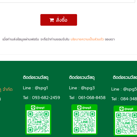
สั่งซื้อ
เมื่อท่านส่งข้อมูลผ่านฟอร์ม จะถือว่าท่านยอมรับใน
นโยบายความเป็นส่วนตัว
ของเรา
ติดต่อรวมวัสดุ
ติดต่อรวมวัสดุ
ติดต่อรวมวัสด
Line : @spg1
Line : @spg3
Line : @spg
ดุ จำกัด
Tel : 093-682-2459
Tel :
061-068-8458
Tel :
084-348
3