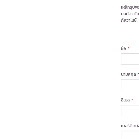
เหล็กรูปพ
ยมกัลวาไนซ
กัลวาไนซ์,
ชื่อ
*
นามสกุล
อีเมล
*
เบอร์ติดต