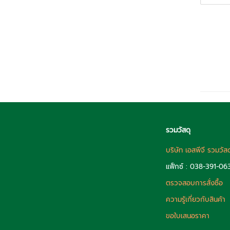
รวมวัสดุ
บริษัท เอสพีจี รวมวัส
แฟ็กซ์ : 038-391-06
ตรวจสอบการสั่งซื้อ
ความรู้เกี่ยวกับสินค้า
ขอใบเสนอราคา