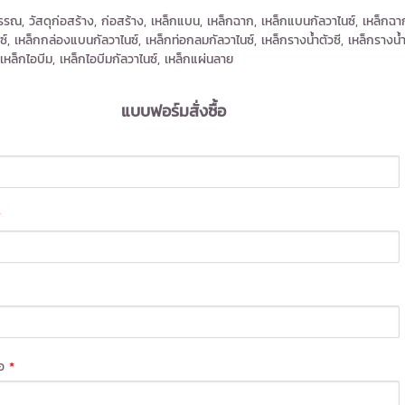
รรณ, วัสดุก่อสร้าง, ก่อสร้าง, เหล็กแบน, เหล็ก
ฉาก
, เหล็กแบนกัลวาไนซ์, เหล็กฉา
์, เหล็กกล่องแบนกัลวาไนซ์, เหล็กท่อกลมกัลวาไนซ์, เหล็กรางน้ำตัวซี, เหล็กรางน้ำต
 เหล็กไอบีม, เหล็กไอบีมกัลวาไนซ์, เหล็กแผ่นลาย
แบบฟอร์มสั่งซื้อ
*
่อ
*