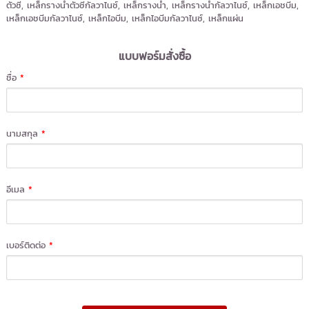
ตัวซี, เหล็กรางน้ำตัวซีกัลวาไนซ์, เหล็กรางน้ำ, เหล็กรางน้ำกัลวาไนซ์, เหล็กเอชบีม,
เหล็กเอชบีมกัลวาไนซ์, เหล็กไอบีม, เหล็กไอบีมกัลวาไนซ์, เหล็กแผ่น
แบบฟอร์มสั่งซื้อ
ชื่อ
*
นามสกุล
*
อีเมล
*
เบอร์ติดต่อ
*