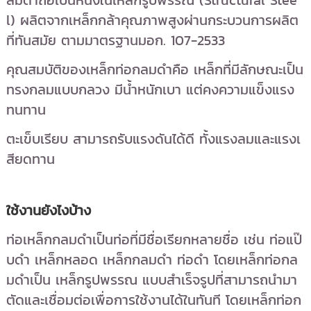
ลมดำถือเป็นหนึ่งในเหล็กรูปพรรณ (Structural Stee
l) ผลิตจากเหล็กกล้าคุณภาพสูงผ่านกระบวนการผลิต
ที่ทันสมัย ตามมาตรฐานมอก. 107-2533
คุณสมบัติของเหล็กท่อกลมดำคือ เหล็กที่มีลักษณะเป็น
ทรงกลมแบบกลวง มีน้ำหนักเบา แต่คงความแข็งแรง
ทนทาน
ตะเข็บเรียบ สามารถรับแรงดันได้ดี ทั้งแรงลมและแรงเ
สียดทาน
ใช้งานยังไงบ้าง
ท่อเหล็กกลมดำเป็นท่อที่มีชื่อเรียกหลายชื่อ เช่น ท่อแป๊
บดำ เหล็กหลอด เหล็กกลมดำ ท่อดำ โดยเหล็กท่อกล
มดำเป็น เหล็กรูปพรรณ แบบสำเร็จรูปที่สามารถนำมา
ตัดและเชื่อมต่อเพื่อการใช้งานได้ในทันที โดยเหล็กท่อก