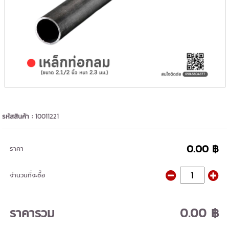
รหัสสินค้า :
10011221
0.00 ฿
ราคา
จำนวนที่จะซื้อ
ราคารวม
0.00 ฿