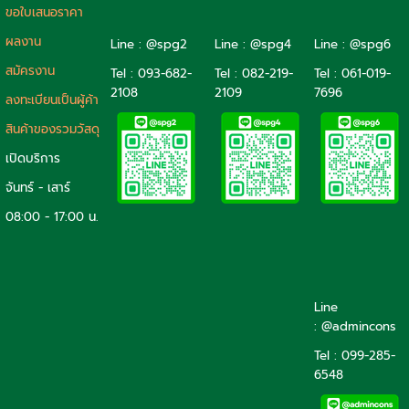
ขอใบเสนอราคา
ผลงาน
Line : @spg2
Line : @spg4
Line : @spg6
สมัครงาน
Tel :
093-682-
Tel :
082-219-
Tel :
061-019-
2108
2109
7696
ลงทะเบียนเป็นผู้ค้า
สินค้าของรวมวัสดุ
เปิดบริการ
จันทร์ - เสาร์
08:00 - 17:00 น.
Line
: @admincons
Tel : 099-285-
6548