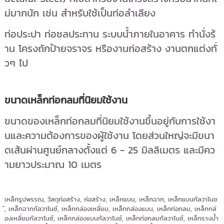
ม่มากนัก เช่น สำหรับใช้เป็นท่อลำเลียง
ท่อประปา ท่อชลประทาน ระบบน้ำภายในอาคาร ทำนั่งร้
าน โครงถักป้ายจราจร หรืองานก่อสร้าง งานตกแต่งทั่
วๆ ไป
ขนาดเหล็กท่อกลมที่นิยมใช้งาน
ขนาดของเหล็กท่อกลมที่นิยมใช้งานขึ้นอยู่กับการใช้งา
นและความต้องการของผู้ใช้งาน โดยส่วนใหญ่จะมีขนา
ดเส้นผ่านศูนย์กลางตั้งแต่ 6 - 25 มิลลิเมตร และมีคว
ามยาวประมาณ 10 เมตร
เหล็กรูปพรรณ, วัสดุก่อสร้าง, ก่อสร้าง, เหล็กแบน, เหล็ก
ฉาก
, เหล็กแบนกัลวาไนซ
์, เหล็กฉากกัลวาไนซ์
, เหล็กกล่องเหลี่ยม, เหล็กกล่องแบน, เหล็กท่อกลม, เหล็กกล่
องเหลี่ยมกัลวาไนซ์, เหล็กกล่องแบนกัลวาไนซ์, เหล็กท่อกลมกัลวาไนซ์, เหล็กรางน้ำ