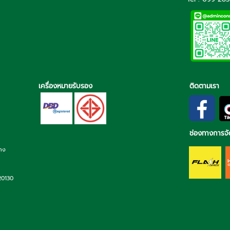
เครื่องหมายรับรอง
ติดตามเรา
ช่องทางการจั
่าง
 20130