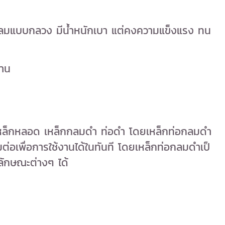
งกลมแบบกลวง มีน้ำหนักเบา แต่คงความแข็งแรง ทน
ทาน
ดำ เหล็กหลอด เหล็กกลมดำ ท่อดำ โดยเหล็กท่อกลมดำ
ต่อเพื่อการใช้งานได้ในทันที โดยเหล็กท่อกลมดำเป็
นลักษณะต่างๆ ได้