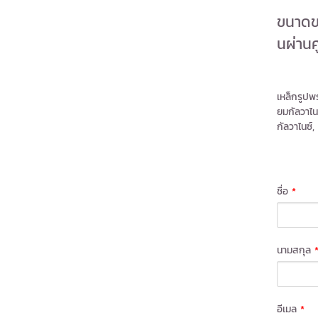
ขนาดขอ
นผ่านศ
เหล็กรูปพ
ยมกัลวาไนซ
กัลวาไนซ์,
ชื่อ
*
นามสกุล
อีเมล
*