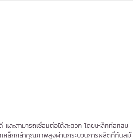
ดี และสามารถเชื่อมต่อได้สะดวก โดยเหล็กท่อกลม
กเหล็กกล้าคุณภาพสูงผ่านกระบวนการผลิตที่ทันสมั