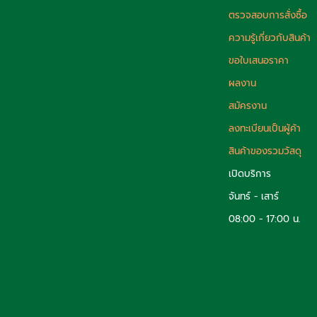
ตรวจสอบการสั่งซื้อ
ความรู้เกี่ยวกับสินค้า
ขอใบเสนอราคา
ผลงาน
สมัครงาน
ลงทะเบียนเป็นผู้ค้า
สินค้าของรวมวัสดุ
เปิดบริการ
จันทร์ - เสาร์
08:00 - 17:00 น.