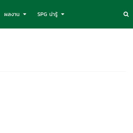
ผลงาน
SPG น่ารู้