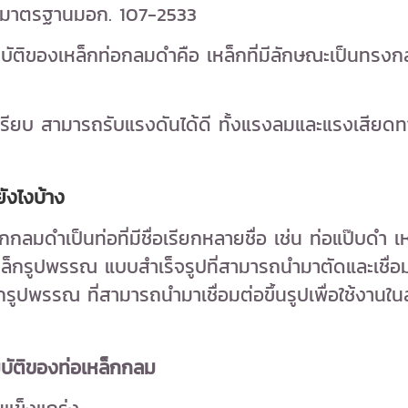
มาตรฐานมอก. 107-2533
บัติของเหล็กท่อกลมดำคือ เหล็กที่มีลักษณะเป็นทร
เรียบ สามารถรับแรงดันได้ดี ทั้งแรงลมและแรงเสียด
ยังไงบ้าง
็กกลมดำเป็นท่อที่มีชื่อเรียกหลายชื่อ เช่น ท่อแป๊บ
หล็กรูปพรรณ แบบสำเร็จรูปที่สามารถนำมาตัดและเชื่อม
กรูปพรรณ ที่สามารถนำมาเชื่อมต่อขึ้นรูปเพื่อใช้งานใ
บัติของท่อเหล็กกลม