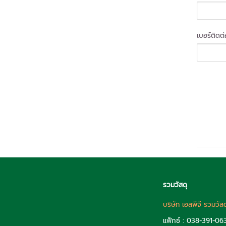
เบอร์ติดต
รวมวัสดุ
บริษัท เอสพีจี รวมวัส
แฟ็กซ์ : 038-391-06