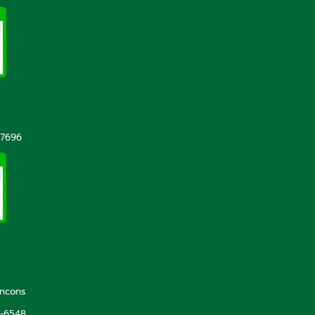
-7696
incons
5-6548