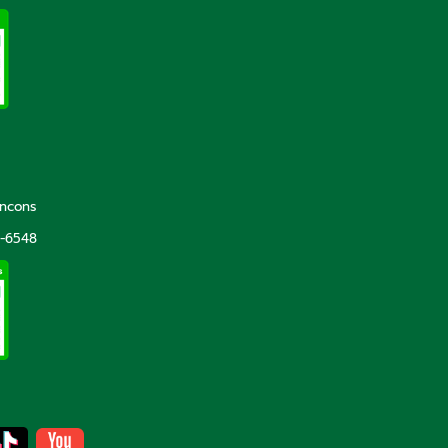
incons
5-6548