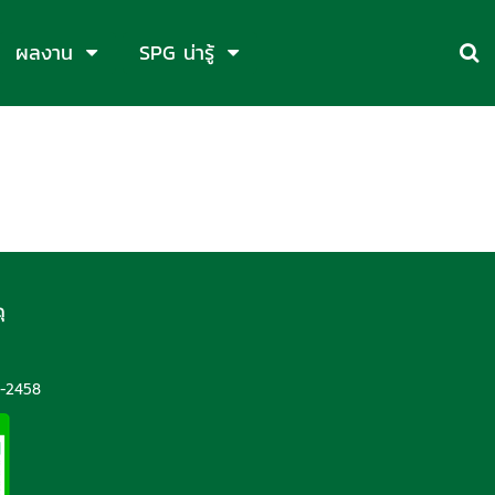
ผลงาน
SPG น่ารู้
ุ
5
-2458