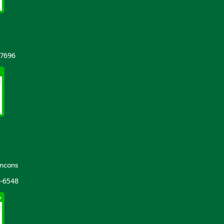
-7696
incons
5-6548