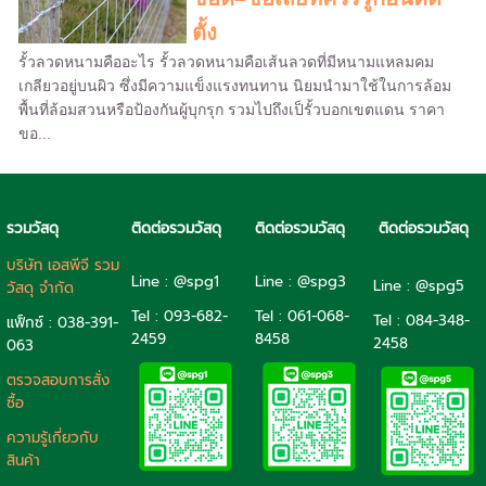
ตั้ง
รั้วลวดหนามคืออะไร รั้วลวดหนามคือเส้นลวดที่มีหนามแหลมคม
เกลียวอยู่บนผิว ซึ่งมีความแข็งแรงทนทาน นิยมนำมาใช้ในการล้อม
พื้นที่ล้อมสวนหรือป้องกันผู้บุกรุก รวมไปถึงเป็รั้วบอกเขตแดน ราคา
ขอ...
รวมวัสดุ
ติดต่อรวมวัสดุ
ติดต่อรวมวัสดุ
ติดต่อรวมวัสดุ
บริษัท เอสพีจี รวม
Line : @spg1
Line : @spg3
Line : @spg5
วัสดุ จำกัด
Tel : 093-682-
Tel :
061-068-
Tel :
084-348-
แฟ็กซ์ : 038-391-
2459
8458
2458
063
ตรวจสอบการสั่ง
ซื้อ
ความรู้เกี่ยวกับ
สินค้า