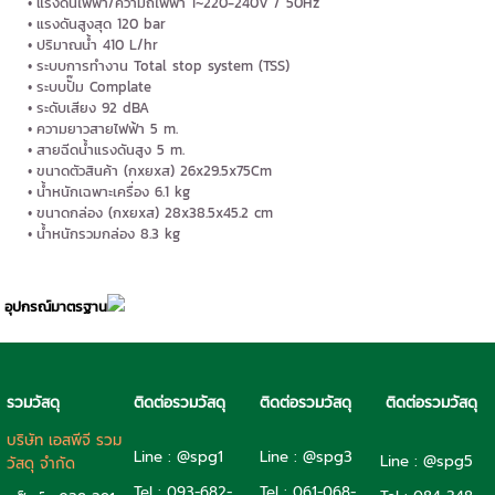
แรงดันไฟฟ้า/ความถี่ไฟฟ้า 1~220-240V / 50Hz
แรงดันสูงสุด 120 bar
ปริมาณน้ำ 410 L/hr
ระบบการทำงาน Total stop system (TSS)
ระบบปั๊ม Complate
ระดับเสียง 92 dBA
ความยาวสายไฟฟ้า 5 m.
สายฉีดน้ำแรงดันสูง 5 m.
ขนาดตัวสินค้า (กxยxส) 26x29.5x75Cm
น้ำหนักเฉพาะเครื่อง 6.1 kg
ขนาดกล่อง (กxยxส) 28x38.5x45.2 cm
น้ำหนักรวมกล่อง 8.3 kg
อุปกรณ์มาตรฐาน
รวมวัสดุ
ติดต่อรวมวัสดุ
ติดต่อรวมวัสดุ
ติดต่อรวมวัสดุ
บริษัท เอสพีจี รวม
Line : @spg1
Line : @spg3
Line : @spg5
วัสดุ จำกัด
Tel : 093-682-
Tel :
061-068-