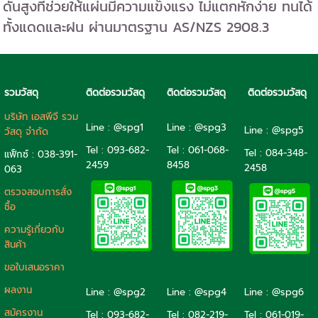
ดันสูงที่ช่วยให้แผ่นมีความแข็งแรง ไม่แตกหักง่าย ทนได้
ทั้งแดดและฝน ผ่านมาตรฐาน AS/NZS 2908.3
รวมวัสดุ
ติดต่อรวมวัสดุ
ติดต่อรวมวัสดุ
ติดต่อรวมวัสดุ
บริษัท เอสพีจี รวม
Line : @spg1
Line : @spg3
Line : @spg5
วัสดุ จำกัด
Tel : 093-682-
Tel :
061-068-
Tel :
084-348-
แฟ็กซ์ : 038-391-
2459
8458
2458
063
ตรวจสอบการสั่ง
ซื้อ
ความรู้เกี่ยวกับ
สินค้า
ขอใบเสนอราคา
ผลงาน
Line : @spg2
Line : @spg4
Line : @spg6
สมัครงาน
Tel :
093-682-
Tel :
082-219-
Tel :
061-019-