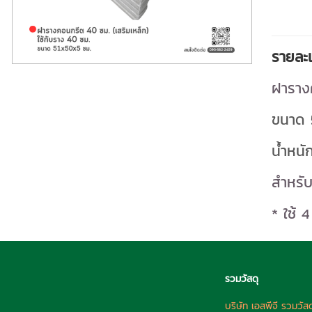
รายละเ
ฝารางค
ขนาด 
น้ำหนั
สำหรับ
* ใช้ 
รวมวัสดุ
บริษัท เอสพีจี รวมวัส