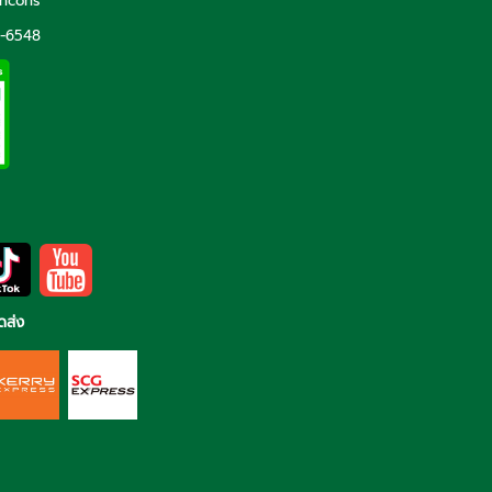
incons
5-6548
ดส่ง