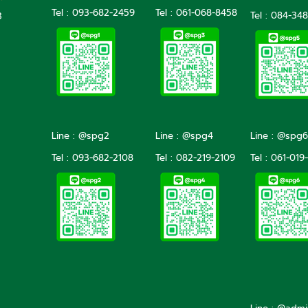
Tel : 093-682-2459
Tel :
061-068-8458
Tel :
084-348
3
Line : @spg2
Line : @spg4
Line : @spg6
Tel :
093-682-2108
Tel :
082-219-2109
Tel :
061-019