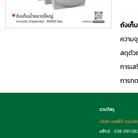
ถังเก็
ความจุ
สดุตัว
การเส
การทด
รวมวัสดุ
บริษัท เอสพีจี รวมวัส
แฟ็กซ์ : 038-391-06