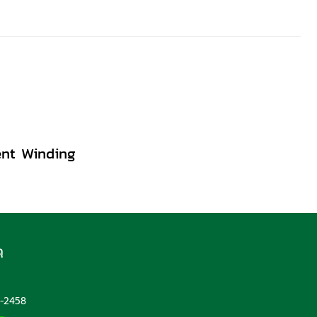
ent Winding
ุ
5
-2458