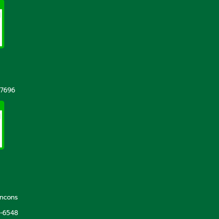
-7696
incons
5-6548