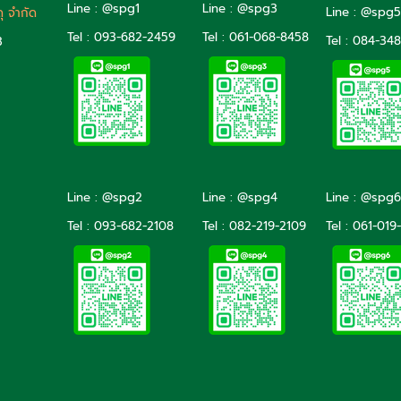
Line : @spg1
Line : @spg3
Line : @spg
ดุ จำกัด
Tel : 093-682-2459
Tel :
061-068-8458
Tel :
084-348
3
Line : @spg2
Line : @spg4
Line : @spg6
Tel :
093-682-2108
Tel :
082-219-2109
Tel :
061-019