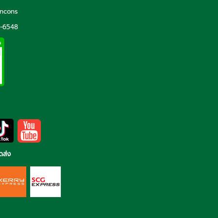
incons
5-6548
ดส่ง