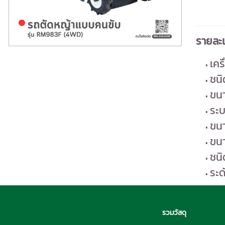
รายละเ
เคร
ชนิ
ขนา
ระบ
ขนา
ขน
ชนิ
ระด
รวมวัสดุ