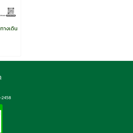
นทางเดิน
ุ
5
-2458