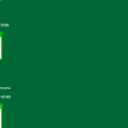
-7696
incons
5-6548