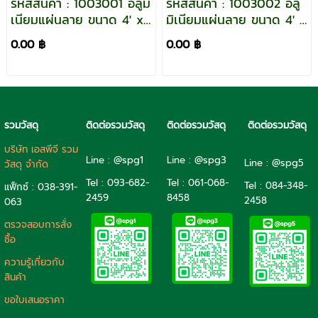
รหัสสินค้า : 1003001 อลูมิ
รหัสสินค้า : 1003002 อลู
เนียมแผ่นลาย ขนาด 4' x
มิเนียมแผ่นลาย ขนาด 4' x
8' หนา 1.5 mm.
8' หนา 2 mm.
0.00 ฿
0.00 ฿
รวมวัสดุ
ติดต่อรวมวัสดุ
ติดต่อรวมวัสดุ
ติดต่อรวมวัสดุ
บริษัท เอสพีจี รวม
Line : @spg1
Line : @spg3
Line : @spg5
วัสดุ จำกัด
Tel : 093-682-
Tel :
061-068-
Tel :
084-348-
แฟ็กซ์ : 038-391-
2459
8458
2458
063
ตรวจสอบการสั่ง
ซื้อ
ความรู้เกี่ยวกับ
สินค้า
ขอใบเสนอราคา