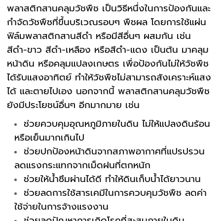
พลาสติกสานคลุมวัชพืช เป็นวิธีหนึ่งในการป้องกันและ
กำจัดวัชพืชที่ขึ้นบริเวณรอบๆ พืชผล โดยการใช้แผ่น
ฟิล์มพลาสติกสานสีดำ หรือมีสีอื่นๆ ผสมกัน เช่น
สีดำ-ขาว สีดำ-เหลือง หรือสีดำ-แดง เป็นต้น มาคลุม
หน้าดิน หรือคลุมแปลงเกษตร เพื่อป้องกันไม่ให้วัชพืช
ได้รับแสงอาทิตย์ ทำให้วัชพืชไม่สามารถสังเคราะห์แสง
ได้ และตายไปเอง นอกจากนี้ พลาสติกสานคลุมวัชพืช
ยังมีประโยชน์อื่นๆ อีกมากมาย เช่น
ช่วยควบคุมอุณหภูมิภายในดิน ไม่ให้แปลงดินร้อน
หรือเย็นมากเกินไป
ช่วยปกป้องหน้าดินจากสภาพอากาศที่แปรปรวน
ลดแรงกระแทกจากเม็ดฝนที่ตกหนัก
ช่วยให้น้ำซึมผ่านได้ดี ทำให้ดินเก็บน้ำได้ยาวนาน
ช่วยลดการใช้สารเคมีในการควบคุมวัชพืช ลดค่า
ใช้จ่ายในการจ้างแรงงาน
ช่วยลดปัญหาการเกิดโรคที่สะสมภายในดิน