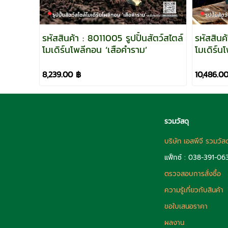
รหัสสินค้า : 8011005 รูปปั้นสัตว์สไตล์
รหัสสินค
โมเดิร์นโพลีกอน ‘เสือคำราม’
โมเดิร์น
8,239.00 ฿
10,486.0
รวมวัสดุ
บริษัท เอสพีจี รวมวัส
แฟ็กซ์ : 038-391-06
ตรวจสอบการสั่งซื้อ
ความรู้เกี่ยวกับสินค้า
ขอใบเสนอราคา
ผลงาน