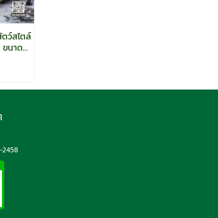
ัตว์สไตล์
ุ
5
-2458