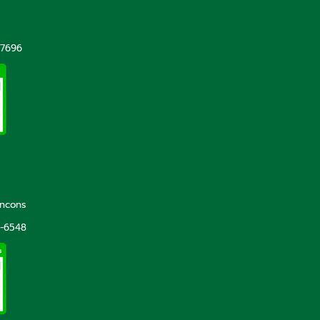
-7696
incons
5-6548