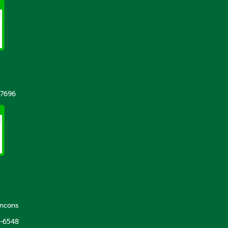
-7696
incons
5-6548