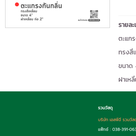
รายละเ
ตะแกรง
ทรงสี่เ
ขนาด 
ฝาเหลี
รวมวัสดุ
บริษัท เอสพีจี รวมวัส
แฟ็กซ์ : 038-391-06